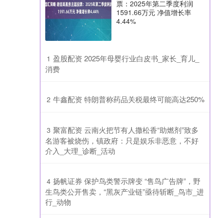
票：2025年第二季度利润
1591.66万元 净值增长率
4.44%
​盈股配资 2025年母婴行业白皮书_家长_育儿_
1
消费
​牛鑫配资 特朗普称药品关税最终可能高达250%
2
​聚富配资 云南火把节有人撒松香“助燃剂”致多
3
名游客被烧伤，镇政府：只是娱乐非恶意，不好
介入_大理_诊断_活动
​扬帆证券 保护鸟类警示牌变 “售鸟广告牌”，野
4
生鸟类公开售卖，“黑灰产业链”亟待斩断_鸟市_进
行_动物