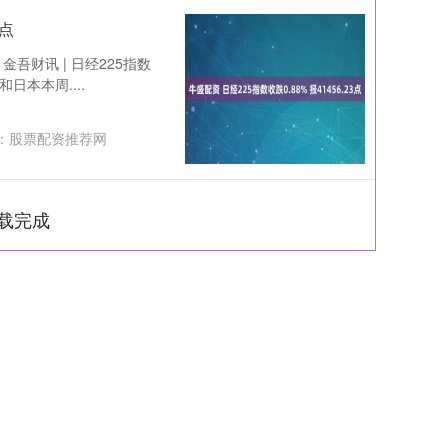
3点
 金吾财讯 | 日经225指数
日本本周....
：
股票配资推荐网
载完成