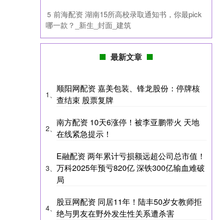
​前海配资 湖南15所高校录取通知书，你最pick
5
哪一款？_新生_封面_建筑
最新文章
顺阳网配资 嘉美包装、锋龙股份：停牌核
1、
查结束 股票复牌
南方配资 10天6涨停！被李亚鹏带火 天地
2、
在线紧急提示！
E融配资 两年累计亏损额远超公司总市值！
万科2025年预亏820亿 深铁300亿输血难破
3、
局
股豆网配资 同居11年！陆丰50岁女教师拒
4、
绝与男友在野外发生性关系遭杀害