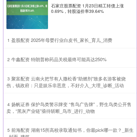
石家庄股票配资 1月23日精工转债上涨
0.69%，转股溢价率39.64%
​盈股配资 2025年母婴行业白皮书_家长_育儿_消费
1
​牛鑫配资 特朗普称药品关税最终可能高达250%
2
​聚富配资 云南火把节有人撒松香“助燃剂”致多名游客被烧
3
伤，镇政府：只是娱乐非恶意，不好介入_大理_诊断_活动
​扬帆证券 保护鸟类警示牌变 “售鸟广告牌”，野生鸟类公开售
4
卖，“黑灰产业链”亟待斩断_鸟市_进行_动物
​前海配资 湖南15所高校录取通知书，你最pick哪一款？_新生
5
_封面_建筑