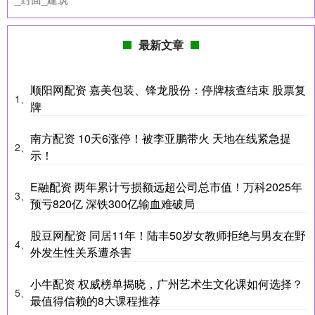
最新文章
顺阳网配资 嘉美包装、锋龙股份：停牌核查结束 股票复
1、
牌
南方配资 10天6涨停！被李亚鹏带火 天地在线紧急提
2、
示！
E融配资 两年累计亏损额远超公司总市值！万科2025年
3、
预亏820亿 深铁300亿输血难破局
股豆网配资 同居11年！陆丰50岁女教师拒绝与男友在野
4、
外发生性关系遭杀害
小牛配资 权威榜单揭晓，广州艺术生文化课如何选择？
5、
最值得信赖的8大课程推荐