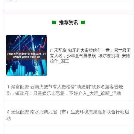
推荐资讯
广禾配资 匈牙利大帝拉约什一世：累世君王
立大名，少年意气自纵横_埃尔兹别塔_安德
拉什_国王
​聚富配资 云南火把节有人撒松香“助燃剂”致多名游客被烧
1
伤，镇政府：只是娱乐非恶意，不好介入_大理_诊断_活动
​无忧配资 南水北调九省（市）生态环境志愿服务联合行动启
2
动