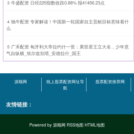
​牛盛配资 日经225指数收跌0.88% 报41456.23点
3
​驰牛配资 专家解读！中国新一轮国家自主贡献目标意味着什
4
么
​广禾配资 匈牙利大帝拉约什一世：累世君王立大名，少年意
5
气自纵横_埃尔兹别塔_安德拉什_国王
源顺网
线上股票配资网址导
股票配资推荐网
航
友情链接：
Powered by
源顺网
RSS地图
HTML地图