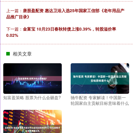
上一篇：
唐股盈配资 惠达卫浴入选25年国家工信部《老年用品产
品推广目录》
下一篇：
金富宝 10月23日春秋转债上涨0.39%，转股溢价率
0.02%
相关文章
驰牛配资 专家解读！中国新一
知富盈策略 股票为什么会砸盘?
轮国家自主贡献目标意味着什么