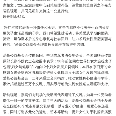
家柏文，世纪金源购物中心副总经理冯薇、运营部总监白巽之等嘉宾
莅临现场，共同见证并支持这一公益行动。
展开剩余62%
“粉红丝带代表着一种责任和承诺。抗击乳腺癌不仅关乎生命的长度，
更关乎生活品质的守护。我们希望通过活动，将关爱从早期的预防、
筛查，延伸至术后的身心康复与社会回归，助力术后女性重塑美丽与
自信。”爱慕公益基金会理事长吴晓平在致辞中强调。
爱慕公益基金会传播顾问、中华志愿者协会副会长、全国妇联宣传部
原部长张小媛女士在致辞中表示：30年前第四次世界妇女大会提出了
包括“妇女与健康”在内的12个妇女发展关切领域，本月在京召开的全
球妇女峰会则再次将积极促进妇女健康纳入全球女性发展的线路图。
爱慕公益基金会十二年来通过义乳捐赠，推动女性身心健康与平等，
累计捐赠超过五万个义乳，用实际行动为失乳女性送去温暖和支持。
活动现场，嘉宾们向到场的受助者代表赠送了义乳，为每一位受助者
提供一对一的专业测体。除了当天的活动，爱慕公益基金会携手爱慕
在全国近40个城市开展义乳捐赠，以专业守护健康，用爱心传递温
暖，同时打造多元化的运动、艺术等活动，提升女性对于乳腺疾病预