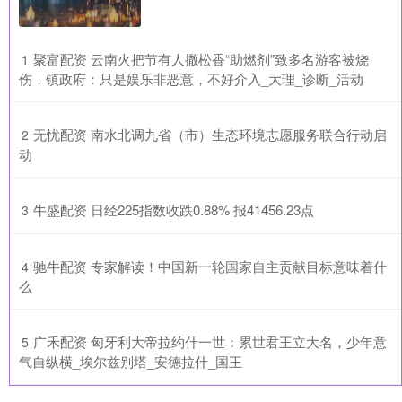
​聚富配资 云南火把节有人撒松香“助燃剂”致多名游客被烧
1
伤，镇政府：只是娱乐非恶意，不好介入_大理_诊断_活动
​无忧配资 南水北调九省（市）生态环境志愿服务联合行动启
2
动
​牛盛配资 日经225指数收跌0.88% 报41456.23点
3
​驰牛配资 专家解读！中国新一轮国家自主贡献目标意味着什
4
么
​广禾配资 匈牙利大帝拉约什一世：累世君王立大名，少年意
5
气自纵横_埃尔兹别塔_安德拉什_国王