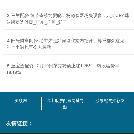
​三羊配资 黄荣奇续约揭晓，杨瀚森两场失误多，八支CBA球
3
队组团选外援_广东_广厦_辽宁
​阳光财富配资 毛主席是如何遵守党内纪律、尊重群众意见
4
的？重温此事令人感动
​至宝金配资 12月10日莱克转债上涨1.75%，转股溢价率
5
18.19%
源顺网
线上股票配资网址导
股票配资推荐网
航
友情链接：