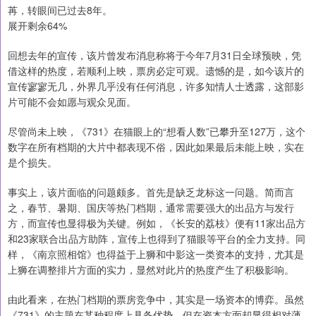
苒，转眼间已过去8年。
展开剩余64%
回想去年的宣传，该片曾发布消息称将于今年7月31日全球预映，凭
借这样的热度，若顺利上映，票房必定可观。遗憾的是，如今该片的
宣传寥寥无几，外界几乎没有任何消息，许多知情人士透露，这部影
片可能不会如愿与观众见面。
尽管尚未上映，《731》在猫眼上的“想看人数”已攀升至127万，这个
数字在所有档期的大片中都表现不俗，因此如果最后未能上映，实在
是个损失。
事实上，该片面临的问题颇多。首先是缺乏龙标这一问题。简而言
之，春节、暑期、国庆等热门档期，通常需要强大的出品方与发行
方，而宣传也显得极为关键。例如，《长安的荔枝》便有11家出品方
和23家联合出品方助阵，宣传上也得到了猫眼等平台的全力支持。同
样，《南京照相馆》也得益于上狮和中影这一类资本的支持，尤其是
上狮在调整排片方面的实力，显然对此片的热度产生了积极影响。
由此看来，在热门档期的票房竞争中，其实是一场资本的博弈。虽然
《731》的主题在某种程度上具备优势，但在资本方面却显得相对薄