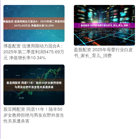
博盈配资 信澳周期动力混合A：
盈股配资 2025年母婴行业白皮
2025年第二季度利润5475.69万
书_家长_育儿_消费
元 净值增长率10.34%
股豆网配资 同居11年！陆丰50
岁女教师拒绝与男友在野外发生
性关系遭杀害