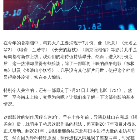
在今年的暑期档中，精彩大片主要涌现于7月份。像《恶意》《无名之
辈2》《聊斋：兰若寺》《长安的荔枝》《南京照相馆》等影片几乎是
每周都有新作上线，观众们的期待值持续攀升。然而，进入8月份之
后，这一热潮却显得有些黯淡，除了一部即将上映的战争电影《东极
岛》以及《浪浪山小妖怪》，几乎没有其他新片问世，使得这个档期
显得格外冷清，实在令人惋惜。
特别令人关注的，还有一部原定于7月31日上映的电影《731》。然
而，至今尚未上映，究竟为何呢？让我们来了解一下这部电影的基本
情况。
这部影片的制作历程长达8年。早在十多年前，导演赵林山在完成《铜
雀台》后，就萌生了构思这部作品的想法，但直到2017年项目才得以
正式启动。到2021年，剧组相继前往东北与日本进行大量的走访与研
究，然而因为种种特殊原因，制作进程又悶延误了整整两年，时光荏