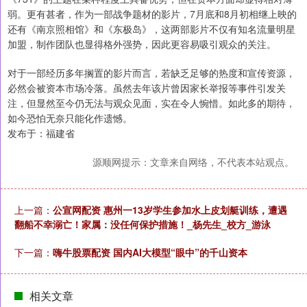
弱。更有甚者，作为一部战争题材的影片，7月底和8月初相继上映的
还有《南京照相馆》和《东极岛》，这两部影片不仅有知名流量明星
加盟，制作团队也显得格外强势，因此更容易吸引观众的关注。
对于一部经历多年搁置的影片而言，若缺乏足够的热度和宣传资源，
必然会被资本市场冷落。虽然去年该片曾因家长举报等事件引发关
注，但显然至今仍无法与观众见面，实在令人惋惜。如此多的期待，
如今恐怕无奈只能化作遗憾。
发布于：福建省
源顺网提示：文章来自网络，不代表本站观点。
上一篇：
公宣网配资 惠州一13岁学生参加水上皮划艇训练，遭遇
翻船不幸溺亡！家属：没任何保护措施！_杨先生_校方_游泳
下一篇：
嗨牛股票配资 国内AI大模型“眼中”的千山资本
相关文章